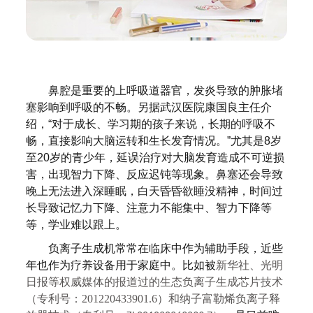
鼻腔是重要的上呼吸道器官，发炎导致的肿胀堵
塞影响到呼吸的不畅。另据武汉医院康国良主任介
绍，
“对于成长、学习期的孩子来说，长期的呼吸不
畅，直接影响大脑运转和生长发育情况。”尤其是8岁
至20岁的青少年，延误治疗对大脑发育造成不可逆损
害，出现智力下降、反应迟钝等现象。鼻塞还会导致
晚上无法进入深睡眠，白天昏昏欲睡没精神，时间过
长导致记忆力下降、注意力不能集中、智力下降等
等，学业难以跟上。
负离子
生成机
常常在临床中作为辅助手段，近些
年也作为疗养设备用于家庭中。比如
被
新华社、光明
日报等权威媒体的报道过的
生态负离子生成芯片技术
（专利号：
201220433901.6
）和纳子富勒烯负离子释