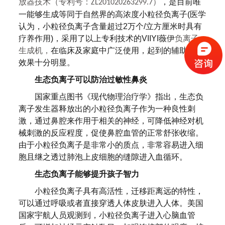
放器技术（专利号：
）
，
是目前唯
ZL201020263299.7
一能够
生成等同于自然界的高浓度小粒径负离子
(医学
认为，小粒径负离子含量超过2万个/立方厘米时具有
疗养作用)，
采用了以上专利技术的
VIIYI薇伊
负离子
生成机，
在临床及家庭中广泛使用，起到的辅助治疗
效果十分明显。
生态负离子可以防治过敏性鼻炎
国家重点图书《现代物理治疗学》指出，生态负
离子发生器释放出的小粒径负离子作为一种良性刺
激，通过鼻腔来作用于相关的神经，可降低神经对机
械刺激的反应程度，促使鼻腔血管的正常舒张收缩。
由于小粒径负离子是非常小的质点，非常容易进入细
胞且继之透过肺泡上皮细胞的缝隙进入血循环。
生态负离子能够提升孩子智力
小粒径负离子具有高活性，迁移距离远的特性，
可以通过呼吸或者直接穿透人体皮肤进入人体。美国
国家宇航人员观测到，小粒径负离子进入心脑血管