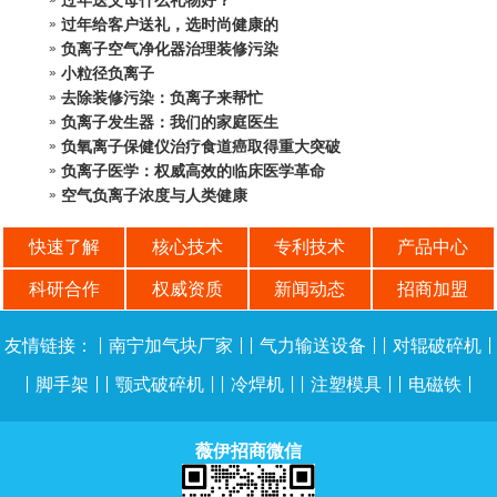
过年送父母什么礼物好？
过年给客户送礼，选时尚健康的
负离子空气净化器治理装修污染
小粒径负离子
去除装修污染：负离子来帮忙
负离子发生器：我们的家庭医生
负氧离子保健仪治疗食道癌取得重大突破
负离子医学：权威高效的临床医学革命
空气负离子浓度与人类健康
快速了解
核心技术
专利技术
产品中心
科研合作
权威资质
新闻动态
招商加盟
友情链接：
|
南宁加气块厂家
| |
气力输送设备
| |
对辊破碎机
|
|
脚手架
| |
颚式破碎机
| |
冷焊机
| |
注塑模具
| |
电磁铁
|
薇伊招商微信