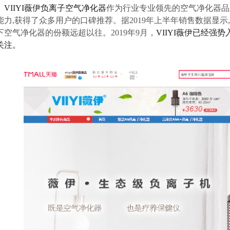
VIIYI薇伊负离子空气净化器
作为行业专业领先的空气净化器品
能力,获得了众多用户的口碑推荐。据201
9
年
上半年销售
数据显示
,
下
空气净化器的份额
远超以往
。
2019年9月，
VIIYI薇伊
已经强势
关注。