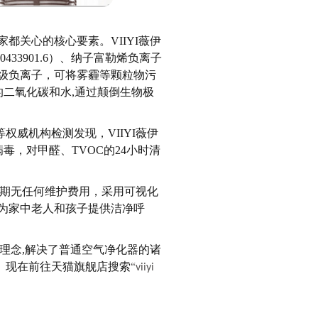
家都关心的核心要素。VIIYI薇伊
33901.6）、纳子富勒烯负离子
的生态级负离子，可将雾霾等颗粒物污
的二氧化碳和水,通过颠倒生物极
等权威机构检测发现，
VIIYI薇伊
菌病毒，对甲醛、TVOC的24小时清
后期无任何维护费用，采用可视化
为家中老人和孩子提供洁净呼
计理念,解决了普通空气净化器的诸
器。现在前往天猫旗舰店搜索
“
viiyi