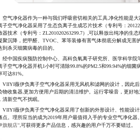
空气净化器作为一种与我们呼吸密切相关的工具
,净化性能是大
离子空气净化器采用了生态负离子生成芯片技术（专利号：2012204
放器技术（专利号：ZL201020263299.7）,可以释放出纯净
凝聚沉降，把甲醛、TVOC、苯等装修有害气体彻底分解成无害
达到杀灭细菌病毒的目的。
经中国疾病预防控制中心、高科负氧离子研究所、医学科学院
离子空气净化器开机1小时可清除99.8%的PM2.5和99.94%的细
率可达81%。
VIIYI薇伊负离子空气净化器采用无风机和滤网的设计，因此
染物收集器,更加方便用户后期的清洁维护。运行零噪音，更好地
，清新空气不扰眠。
VIIYI薇伊负离子空气净化器采用了创新的外形设计、性能设
痛点。理所应当的成为2019年用户最值得入手的专业空气净化
伊旗舰店”
,可获得更多产品信息，感兴趣的用户千万不要错过。