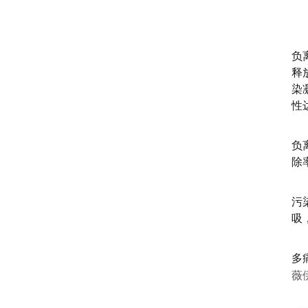
负
释
染
性
负
除
污
吸
多
薇