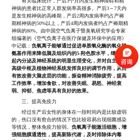
有关临床统计，产后3个月内发生精神障碍和精
神病的患者比正常人群发病率高很多。产后3～7天内
是发生精神病的高峰期，产后2周内发病率约占产褥
期精神病的50%以上，产后4周内发病者约占产褥期精
神病的80%。由中国空气负离子暨臭氧研究学会专家
组编著的《空气负离子在医疗保健及环保中的应用》
中记载：
负氧离子能够通过促进单胺氧化酶的氧化脱
氨基作用来降低脑及组织内的5-羟色胺水平，继而引
起内分泌及神经系统的明显生理变化，并对自主神经
高级中枢及植物神经系统发挥良好的调节作用，从而
有效改善大脑皮层的功能，振奋精神消除疲劳，提高
工作效率，增加食欲，对改善失眠、易怒、神经衰
弱、抑郁、焦虑等具有良好的效果。
三、提高免疫力
经过生产后女性的身体在一段时间内是比较虚弱
的，伤口没有愈合的情况下也比较容易出现细菌感染
等情况，整体免疫力较弱。
负氧离子能激活细胞，增
强细胞膜通透性，提高新陈代谢，及时排除体内毒