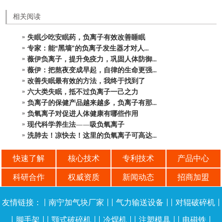
相关阅读
失眠少吃安眠药，负离子有效改善睡眠
专家：能“黑墙”的负离子发生器才对人...
薇伊负离子，提升免疫力，巩固人体防御...
薇伊：把熬夜变成早起，自律的生命更强...
改善失眠最有效的方法，我终于找到了
六大类失眠，抵不过负离子一己之力
负离子的保健产品越来越多，负离子有那...
负氧离子对促进人体健康有哪些作用
现代科学养生法——吸负氧离子
洗肺去！凉快去！这里的负氧离子可高达...
快速了解
核心技术
专利技术
产品中心
科研合作
权威资质
新闻动态
招商加盟
友情链接：
|
南宁加气块厂家
| |
气力输送设备
| |
对辊破碎机
|
|
脚手架
| |
颚式破碎机
| |
冷焊机
| |
注塑模具
| |
电磁铁
|