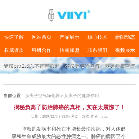
快速了解
网站首页
产品展示
核心技术
新闻动态
权威资质
科研合作
招商加盟
联系我们
视频展示
当前位置：
负离子空气净化器
>
负离子的健康作用
揭秘负离子防治肺癌的真相，实在太震惊了！
日期：2019/12/5 9:38:04 浏览：
37次|作者：viiyi
肺癌是发病率和死亡率增长最快
疾病
，对人
体
健
康和生命威胁最大的恶性肿瘤之一。肺癌的病因至今