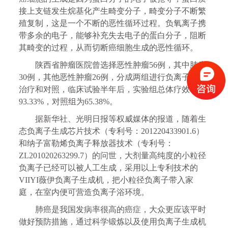
接上支链发生烷基化产生畸变分子，畸变分子不断繁
殖复制，这是一个不断的恶性循环过程。负氧离子携
带多余的电子，能够补充失去电子的蛋白分子，阻断
其畸变的过程，从而切断癌细胞生成的恶性循环。
陕西省肿瘤医院曾选择恶性肿瘤
56例，其中肺癌
30例，其他恶性肿瘤26例，分成两组进行负离子吸入
治疗和对照，临床试验半年后，实验组总体疗效率为
93.33%，对照组为65.38%。
据新华社、光明日报等权威媒体的报道，随着生
态负离子生成芯片技术（专利号：
201220433901.6）
和纳子富勒烯负离子释放器技术（专利号：
ZL201020263299.7）的问世，大剂量高纯度的小粒径
负离子已经可以被人工生成，采用以上专利技术的
VIIYI薇伊负离子生成机，把小粒径负离子带入家
庭，在室内便可营造负离子浴环境。
肺癌是我国发病率
很
高的癌症，大众更应该平时
做好预防措施，通过科学锻炼以及
使用负离子生成机