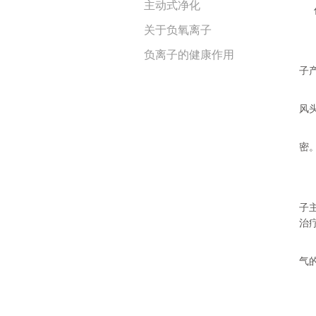
主动式净化
作
关于负氧离子
关
负离子的健康作用
摘
子
这
风
那
密
负
子
治
负
气的