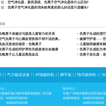
一篇：
空气净化器、新风系统、负离子空气净化器有什么区别?
一篇：
负离子空气净化器的消杀效果真的那么好还是只是噱头?
阅读
负氧离子保健仪与提高儿童智力的关系
负离子生成机理疗
空气负离子与心脑血管疾病不得不说的奥...
健康守护者——空
高血压患者的福音：负氧离子
儿童聪明健康有赖
负离子生成机呵护男性失眠患者生命健康
负离子生成机为考
负氧离子让儿童远离高血压
负离子发生器：老
家
| |
气力输送设备
| |
对辊破碎机
| |
脚手架
| |
颚式破碎机
| |
冷
中心：
技术中心：
市南海区港口路8号国际创智园二区12座
中国.广州南沙国家自贸区海滨路1
电话
：4008121913转106
全国400电话
：4008121913转101
4008121913转108
4008121913转102