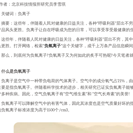
者：北京科技情报所研究员李雪琪
键词：负离子
要：这些年，伴随着人民对健康的日益关注，各种“呼吸利器”层出不穷
产品风头更胜。负离子让自在呼吸成为您的日常，可以享受享受最健康的
些年，伴随着人民对健康的日益关注，各种“呼吸利器”层出不穷，其中
头更胜。打开网络，检索“
负氧离子
”这个关键字，成千上万条产品信息瞬
么，到底何为负氧离子?负氧离子又为何如此的炙手可热呢?今天笔者就
。
什么是负氧离子
离子是空气中一种带负电荷的气体离子。空气中的成分氧气占21%，由
主要是指负氧离子。伴随着科学技术的进步，相关研究已证实负氧离子能够沉
疗多种疾病。因此，空气负氧离子有“空气维生素”和 “空气长寿素”的美誉!
氧离子可以降解空气中的有害气体，因此其浓度也是空气质量好坏的指
负氧离子标准浓度为高于1500个/cm3。