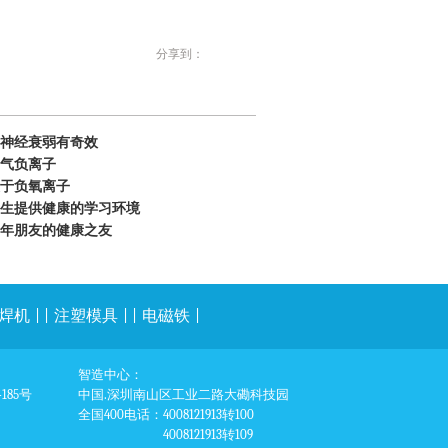
分享到：
神经衰弱有奇效
气负离子
于负氧离子
生提供健康的学习环境
年朋友的健康之友
焊机
| |
注塑模具
| |
电磁铁
|
智造中心：
85号
中国.深圳南山区工业二路大磡科技园
全国400电话
：4008121913转100
4008121913转109