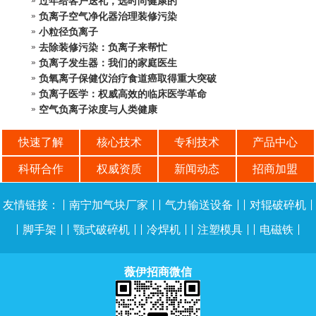
过年给客户送礼，选时尚健康的
负离子空气净化器治理装修污染
小粒径负离子
去除装修污染：负离子来帮忙
负离子发生器：我们的家庭医生
负氧离子保健仪治疗食道癌取得重大突破
负离子医学：权威高效的临床医学革命
空气负离子浓度与人类健康
快速了解
核心技术
专利技术
产品中心
科研合作
权威资质
新闻动态
招商加盟
友情链接：
|
南宁加气块厂家
| |
气力输送设备
| |
对辊破碎机
|
|
脚手架
| |
颚式破碎机
| |
冷焊机
| |
注塑模具
| |
电磁铁
|
薇伊招商微信