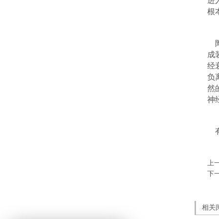
进
根
陶
成
经
负
然
神
有
上
下
相关