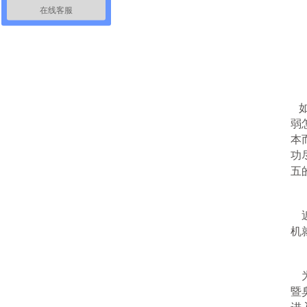
在线客服
如
弱
本
功
五
近
机
为
暨