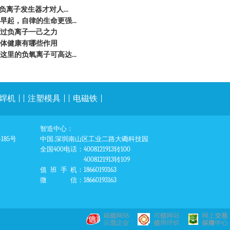
负离子发生器才对人...
起，自律的生命更强...
过负离子一己之力
体健康有哪些作用
里的负氧离子可高达...
焊机
| |
注塑模具
| |
电磁铁
|
智造中心：
85号
中国.深圳南山区工业二路大磡科技园
全国400电话
：4008121913转100
4008121913转109
值班手机
：18660193163
微信
：18660193163