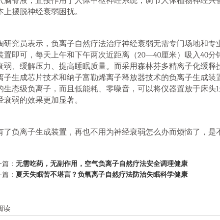
入脑脊液，直接作用于人体中枢神经系统，调节人体植物神经兴
本上摆脱神经衰弱困扰。
研究员表示，负离子自然疗法治疗神经衰弱无需专门场地和专
装置即可，每天上午和下午两次近距离（20—40厘米）吸入40分
衰弱、缓解压力、提高睡眠质量。而采用森林芬多精离子化缓释
离子生成芯片技术和纳子富勒烯离子释放器技术的负离子生成装
的生态级负离子，而且低能耗、零噪音，可以将仪器置放于床头
经衰弱的效果更加显著。
了负离子生成装置，再也不用为神经衰弱怎么办而烦恼了，是不
一篇：
无需吃药，无副作用，空气负离子自然疗法安全调理健康
一篇：
夏天失眠苦不堪言？负氧离子自然疗法防治失眠科学健康
阅读