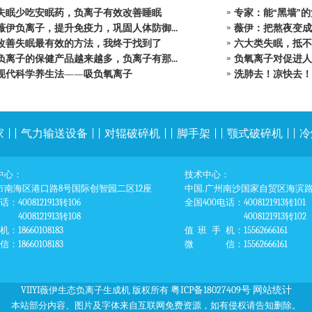
失眠少吃安眠药，负离子有效改善睡眠
专家：能“黑墙”的
薇伊负离子，提升免疫力，巩固人体防御...
薇伊：把熬夜变成早
改善失眠最有效的方法，我终于找到了
六大类失眠，抵不
负离子的保健产品越来越多，负离子有那...
负氧离子对促进人
现代科学养生法——吸负氧离子
洗肺去！凉快去！这
家
| |
气力输送设备
| |
对辊破碎机
| |
脚手架
| |
颚式破碎机
| |
冷
中心：
技术中心：
市南海区港口路8号国际创智园二区12座
中国.广州南沙国家自贸区海滨路1
电话
：4008121913转106
全国400电话
：4008121913转101
4008121913转108
4008121913转102
机
：18660108183
值班手机
：15562666161
信
：18660108183
微信
：15562666161
粤ICP备18027409号
网站统计
VIIYI薇伊生态负离子生成机 版权所有
本站部分内容、图片及字体来自互联网免费资源，如有侵权请告知删除。