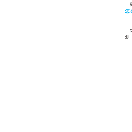
摘
怎
你
测