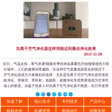
负离子空气净化器这样用能达到最佳净化效果
2017-11-28
近日，气温走低，寒气来袭!随着冬季的来临雾霾也开始慢慢侵扰大部
分城市，人们的健康深受威胁。在这种空气质量急剧恶化的情况下，
空气净化器成为大家最好的选择，尤其是负离子式空气净化器凭借高
效净化、零噪音、零耗材、低能耗、超微净化等优势逐渐成为空净市
场上的新宠。但鉴于很多人对负离子空气净化器不熟悉，在日常使用
中会陷入一些误区。
11
<
10
12
13
14
>
快速了解
核心技术
专利技术
产品中心
科研合作
权威资质
新闻动态
招商加盟