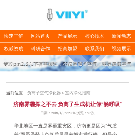
快速了解
网站首页
产品展示
核心技术
新闻动态
权威资质
科研合作
招商加盟
联系我们
视频展示
当前位置：
负离子空气净化器
>
室内净化指南
济南雾霾挥之不去 负离子生成机让你“畅呼吸”
日期：2018/1/9 9:23:14 浏览：
97次
华北地区一直是雾霾重灾区，济南更是因为“气质
差”而屡屡登上空气质量最差城市排行榜。但是令