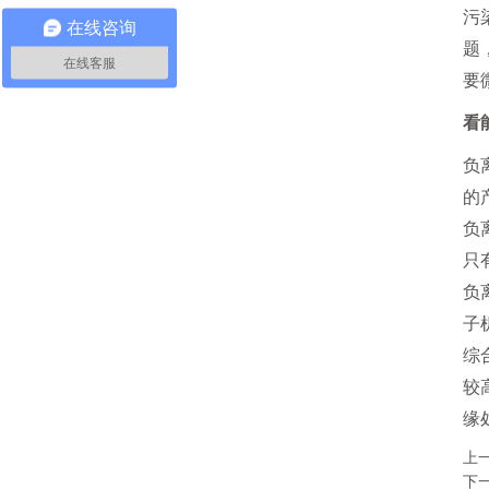
污
在线咨询
题
在线客服
要
看
负
的
负
只
负
子机
综
较
缘
上
下