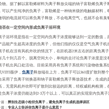
染物。据了解以富勒烯材料为离子释放尖端的纳子富勒烯负离子
，可以产生纯净的负离子，富勒烯是一种纳米级的电触媒材料，
微弱的电流就可以将负离子释放，不会电离空气，也就不会有臭
能否在一定空间内形成负离子浴环境
离子浴环境是指在一定空间内负离子浓度能够达到一定的数值，
产品能产生超高浓度的负离子，但他们指的仅仅是空气负离子机
离子机在没有风机外吹的情况下，在距机器2米左右的距离负离
有几十到几百个。脱离空间大小，单纯的去讨论负离子浓度是没
离子机出风口处活动。目前采用具有负离子系统和污染物收集系
VIIYI薇伊，
负离子
释放端在上方，负离子可以360度扩散到整
合采用了负离子转换器和纳子富勒烯负离子释放器技术，生成的
高，无需风机外吹即可扩散到比较远的距离，经权威机构检测，在
处负离子浓度仍能达到2-3万个以上，可以真正的实现室内负离子
一篇：
辨别生态级小粒径负离子，避免负离子生成机选择误区
一篇：
专业人士告诉你负离子是什么意思？