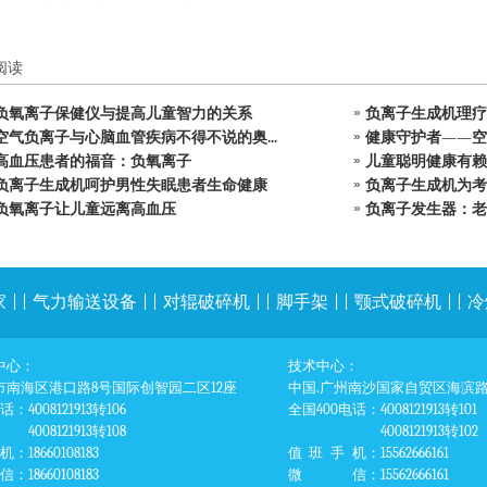
阅读
负氧离子保健仪与提高儿童智力的关系
负离子生成机理疗
空气负离子与心脑血管疾病不得不说的奥...
健康守护者——空
高血压患者的福音：负氧离子
儿童聪明健康有赖
负离子生成机呵护男性失眠患者生命健康
负离子生成机为考
负氧离子让儿童远离高血压
负离子发生器：老
家
| |
气力输送设备
| |
对辊破碎机
| |
脚手架
| |
颚式破碎机
| |
冷
中心：
技术中心：
市南海区港口路8号国际创智园二区12座
中国.广州南沙国家自贸区海滨路1
电话
：4008121913转106
全国400电话
：4008121913转101
4008121913转108
4008121913转102
机
：18660108183
值班手机
：15562666161
信
：18660108183
微信
：15562666161