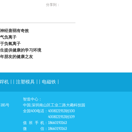
分享到：
神经衰弱有奇效
气负离子
于负氧离子
生提供健康的学习环境
年朋友的健康之友
焊机
| |
注塑模具
| |
电磁铁
|
智造中心：
85号
中国.深圳南山区工业二路大磡科技园
全国400电话
：4008121913转100
4008121913转109
值班手机
：18660193163
微信
：18660193163