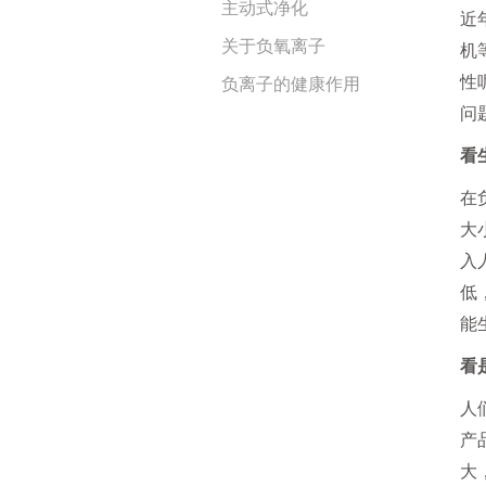
主动式净化
近
关于负氧离子
机
性
负离子的健康作用
问
看
在
大
入
低
能
看
人
产
大