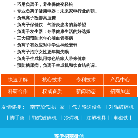
巧用负离子，养生保健变轻松
专业负离子健康电器：未来家电行业的朝...
负氧离子改善高血糖
负离子保健仪—气管炎患者的新希望
负离子发生器：冬季健康生活的好选择
三大招预防老年心脑血管疾病
负离子有效应对中学生神经衰弱
负离子治疗女性更年期失眠
负离子生成机用绿色给家人带来健康
预防糖尿病，负离子生成机和饮食结构调...
快速了解
核心技术
专利技术
产品中心
科研合作
权威资质
新闻动态
招商加盟
友情链接：
|
南宁加气块厂家
| |
气力输送设备
| |
对辊破碎机
|
|
脚手架
| |
颚式破碎机
| |
冷焊机
| |
注塑模具
| |
电磁铁
|
薇伊招商微信