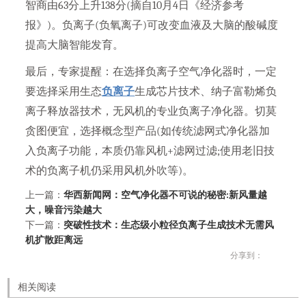
智商由63分上升138分(摘自10月4日《经济参考
报》)。负离子(负氧离子)可改变血液及大脑的酸碱度
提高大脑智能发育。
最后，专家提醒：在选择负离子空气净化器时，一定
要选择采用生态
负离子
生成芯片技术、纳子富勒烯负
离子释放器技术，无风机的专业负离子净化器。切莫
贪图便宜，选择概念型产品(如传统滤网式净化器加
入负离子功能，本质仍靠风机+滤网过滤;使用老旧技
术的负离子机仍采用风机外吹等)。
上一篇：
华西新闻网：空气净化器不可说的秘密:新风量越
大，噪音污染越大
下一篇：
突破性技术：生态级小粒径负离子生成技术无需风
机扩散距离远
分享到：
相关阅读