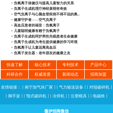
负氧离子保健仪与提高儿童智力的关系
负离子生成机理疗神经衰弱有奇效
空气负离子与心脑血管疾病不得不说的奥...
健康守护者——空气负离子
高血压患者的福音：负氧离子
儿童聪明健康有赖于负氧离子
负离子生成机呵护男性失眠患者生命健康
负离子生成机为考生提供健康的学习环境
负氧离子让儿童远离高血压
负离子发生器：老年朋友的健康之友
快速了解
核心技术
专利技术
产品中心
科研合作
权威资质
新闻动态
招商加盟
友情链接：
|
南宁加气块厂家
| |
气力输送设备
| |
对辊破碎机
|
|
脚手架
| |
颚式破碎机
| |
冷焊机
| |
注塑模具
| |
电磁铁
|
薇伊招商微信