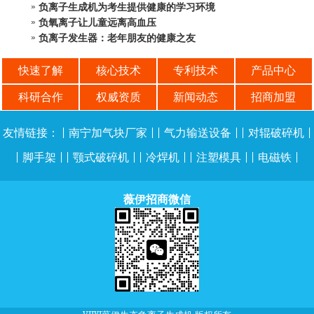
负离子生成机为考生提供健康的学习环境
负氧离子让儿童远离高血压
负离子发生器：老年朋友的健康之友
快速了解
核心技术
专利技术
产品中心
科研合作
权威资质
新闻动态
招商加盟
友情链接：
|
南宁加气块厂家
| |
气力输送设备
| |
对辊破碎机
|
|
脚手架
| |
颚式破碎机
| |
冷焊机
| |
注塑模具
| |
电磁铁
|
薇伊招商微信