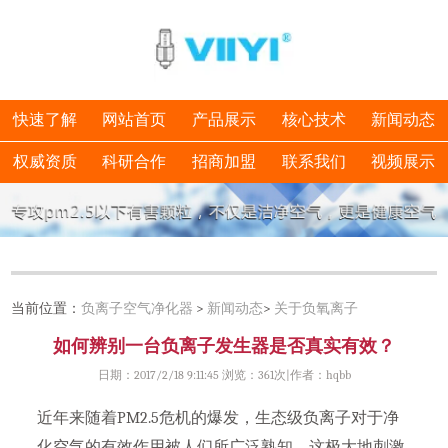
快速了解
网站首页
产品展示
核心技术
新闻动态
权威资质
科研合作
招商加盟
联系我们
视频展示
当前位置：
负离子空气净化器
>
新闻动态
>
关于负氧离子
如何辨别一台负离子发生器是否真实有效？
日期：2017/2/18 9:11:45 浏览：
361次|作者：hqbb
近年来随着PM2.5危机的爆发，生态级负离子对于净
化空气的有效作用被人们所广泛熟知，这极大地刺激