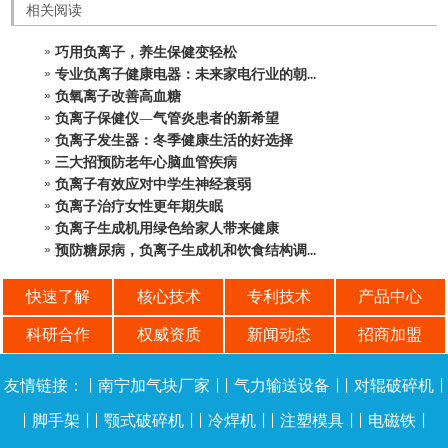
相关阅读
巧用负离子，养生保健变轻松
专业负离子健康电器：未来家电行业的朝...
负氧离子改善高血糖
负离子保健仪—气管炎患者的新希望
负离子发生器：冬季健康生活的好选择
三大招预防老年心脑血管疾病
负离子有效应对中学生神经衰弱
负离子治疗女性更年期失眠
负离子生成机用绿色给家人带来健康
预防糖尿病，负离子生成机和饮食结构调...
快速了解
核心技术
专利技术
产品中心
科研合作
权威资质
新闻动态
招商加盟
友情链接：
|
南宁加气块厂家
| |
气力输送设备
| |
对辊破碎机
|
|
脚手架
| |
颚式破碎机
| |
冷焊机
| |
注塑模具
| |
电磁铁
|