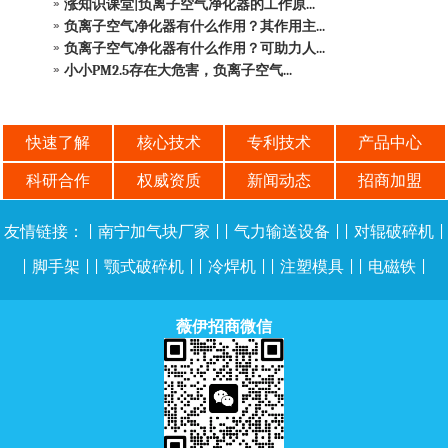
涨知识课堂|负离子空气净化器的工作原...
负离子空气净化器有什么作用？其作用主...
负离子空气净化器有什么作用？可助力人...
小小PM2.5存在大危害，负离子空气...
快速了解
核心技术
专利技术
产品中心
科研合作
权威资质
新闻动态
招商加盟
友情链接：
|
南宁加气块厂家
| |
气力输送设备
| |
对辊破碎机
|
|
脚手架
| |
颚式破碎机
| |
冷焊机
| |
注塑模具
| |
电磁铁
|
薇伊招商微信