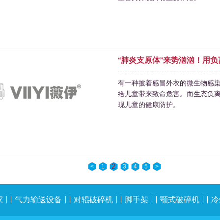
“肺炎支原体”来势汹汹！用
有一种披着感冒外衣的微生物感
给儿童带来致命危害。而生态负
现儿童的健康防护。
2
<
1
3
4
5
>
家
| |
气力输送设备
| |
对辊破碎机
| |
脚手架
| |
颚式破碎机
| |
冷