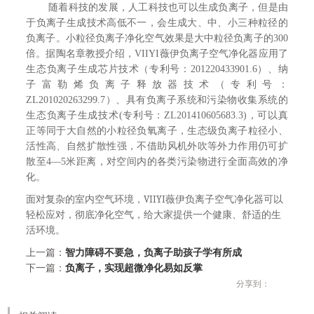
随着科技的发展，人工科技也可以生成负离子，但是由
于负离子生成技术高低不一，会生成大、中、小三种粒径的
负离子。小粒径负离子净化空气效果是大中粒径负离子的300
倍。据陶名章教授介绍，VIIYI薇伊负离子空气净化器应用了
生态负离子生成芯片技术（专利号：201220433901.6）、纳
子富勒烯负离子释放器技术（专利号：
ZL201020263299.7）、具有负离子系统和污染物收集系统的
生态负离子生成技术(专利号：ZL201410605683.3)，可以真
正等同于大自然的小粒径负氧离子，生态级负离子粒径小、
活性高、自然扩散性强，不借助风机外吹等外力作用仍可扩
散至4—5米距离，对空间内的各类污染物进行全面高效的净
化。
面对复杂的室内空气环境，VIIYI薇伊负离子空气净化器可以
轻松应对，彻底净化空气，给大家提供一个健康、舒适的生
活环境。
上一篇：
智力障碍不要急，负离子助孩子学有所成
下一篇：
负离子，实现超微净化易如反掌
分享到：