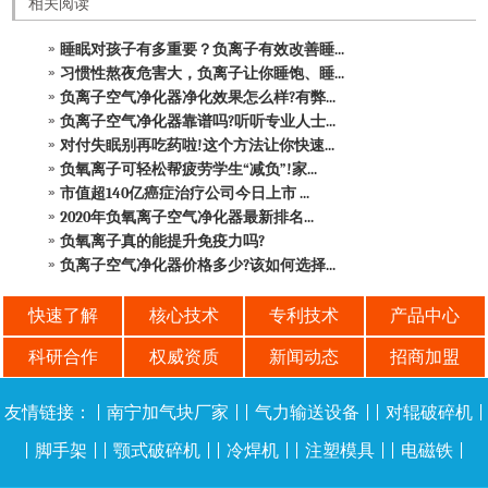
相关阅读
睡眠对孩子有多重要？负离子有效改善睡...
习惯性熬夜危害大，负离子让你睡饱、睡...
负离子空气净化器净化效果怎么样?有弊...
负离子空气净化器靠谱吗?听听专业人士...
对付失眠别再吃药啦!这个方法让你快速...
负氧离子可轻松帮疲劳学生“减负”!家...
市值超140亿癌症治疗公司今日上市 ...
2020年负氧离子空气净化器最新排名...
负氧离子真的能提升免疫力吗?
负离子空气净化器价格多少?该如何选择...
快速了解
核心技术
专利技术
产品中心
科研合作
权威资质
新闻动态
招商加盟
友情链接：
|
南宁加气块厂家
| |
气力输送设备
| |
对辊破碎机
|
|
脚手架
| |
颚式破碎机
| |
冷焊机
| |
注塑模具
| |
电磁铁
|