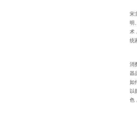
宋
明
术
统
消
器
如
以
色