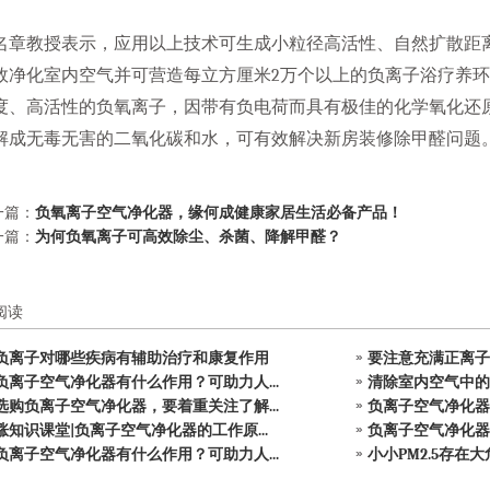
名章教授表示，应用以上技术可生成小粒径高活性、自然扩散距
效净化室内空气并可营造每立方厘米2万个以上的负离子浴疗养
度、高活性的负氧离子，因带有负电荷而具有极佳的化学氧化还
解成无毒无害的二氧化碳和水，可有效解决新房装修除甲醛问题。C
一篇：
负氧离子空气净化器，缘何成健康家居生活必备产品！
一篇：
为何负氧离子可高效除尘、杀菌、降解甲醛？
阅读
负离子对哪些疾病有辅助治疗和康复作用
要注意充满正离子的
负离子空气净化器有什么作用？可助力人...
清除室内空气中的PM
选购负离子空气净化器，要着重关注了解...
负离子空气净化器真
涨知识课堂|负离子空气净化器的工作原...
负离子空气净化器有
负离子空气净化器有什么作用？可助力人...
小小PM2.5存在大