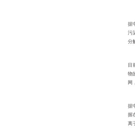
新
据
污
分
目
物
网
据
握
离