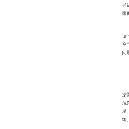
导
家
据
空
问
新
据
混
星
等