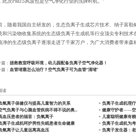
，此次PM2.5风波也是空气净化行业的洗牌时机。”
前，随着我国自主研发的，生态负离子生成芯片技术、纳子富勒
统和污染物收集系统的生态级负离子生成机等行业顶尖专利技术在V
纯净的生态级负离子逐渐走进了千家万户，为广大消费者带来森林
一篇：
拯救教室呼吸环境，幼儿园配备负离子空气净化器！
一篇：
血管堵塞怎么治疗？空气负离子可为血管“清堵”
阅读
负氧离子保健仪与提高儿童智力的关系
负离子生成机理疗
空气负离子与心脑血管疾病不得不说的奥...
健康守护者——空
高血压患者的福音：负氧离子
儿童聪明健康有赖
负离子生成机呵护男性失眠患者生命健康
负离子生成机为考
负氧离子让儿童远离高血压
负离子发生器：老