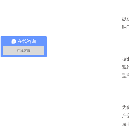
纵
响
在线咨询
滤
在线客服
据
观
型
选
为
产
展