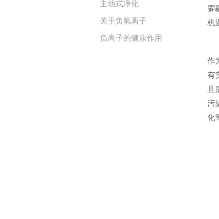
主动式净化
雾
关于负氧离子
机
负离子的健康作用
作
有
且
污
化