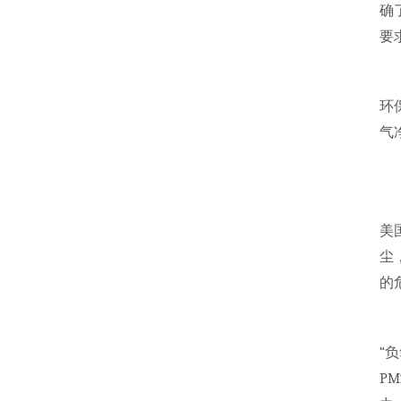
确
要
环
气
生
美
尘
的
“
P