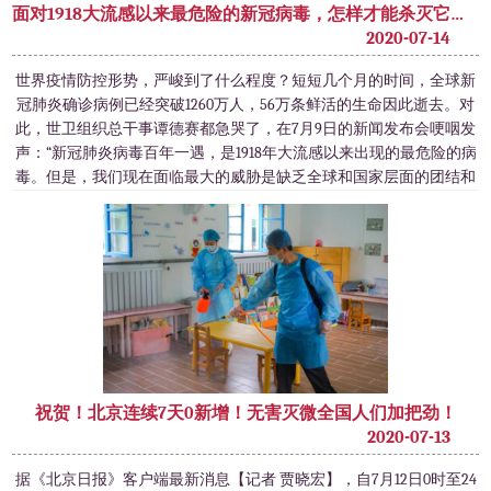
面对1918大流感以来最危险的新冠病毒，怎样才能杀灭它呢？
2020-07-14
世界疫情防控形势，严峻到了什么程度？短短几个月的时间，全球新
冠肺炎确诊病例已经突破1260万人，56万条鲜活的生命因此逝去。对
此，世卫组织总干事谭德赛都急哭了，在7月9日的新闻发布会哽咽发
声：“新冠肺炎病毒百年一遇，是1918年大流感以来出现的最危险的病
毒。但是，我们现在面临最大的威胁是缺乏全球和国家层面的团结和
领导力！”面对狡猾的和善于隐藏的新冠肺炎病毒，想方设法杀灭它才
是根本。那么，在现在的形
祝贺！北京连续7天0新增！无害灭微全国人们加把劲！
2020-07-13
据《北京日报》客户端最新消息【记者 贾晓宏】，自7月12日0时至24