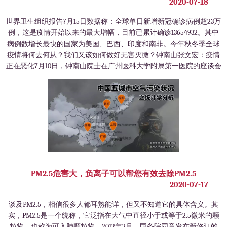
2020-07-18
世界卫生组织报告7月15日数据称：全球单日新增新冠确诊病例超23万
例，这是疫情开始以来的最大增幅，目前已累计确诊13654932。其中
病例数增长最快的国家为美国、巴西、印度和南非。今年秋冬季全球
疫情将何去何从？我们又该如何做好无害灭微？钟南山张文宏：疫情
正在恶化7月10日，钟南山院士在广州医科大学附属第一医院的座谈会
上说：“我相信人永远比病毒聪明。”钟南山认为，接下来要注意两个
方面的工作，一是要研
PM2.5危害大，负离子可以帮您有效去除PM2.5
2020-07-17
谈及PM2.5，相信很多人都耳熟能详，但又不知道它的具体含义。其
实，PM2.5是一个统称，它泛指在大气中直径小于或等于2.5微米的颗
粒物，也称为可入肺颗粒物。2012年2月，国务院同意发布新修订的