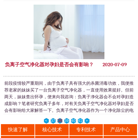
自己为病毒携带者。现在面对狡猾的新冠肺炎病毒仍有许多未知数，
我们所面临的挑战更像是一场马拉松而不是短跑
负离子空气净化器对孕妇是否会有影响？
2020-07-09
前段疫情较严重期间，由于负离子具有强大的杀菌消毒功效，我便推
荐老家的妹妹买了一台负离子空气净化器，一直使用效果挺好。但前
两天，妹妹查出怀孕，便来向我咨询：负离子净化器会不会对孕妇造
成影响？笔者研究负离子多年，对有关负离子空气净化器对孕妇是否
会有影响给大家解答一下。负离子空气净化器作为一个净化除尘的电
器，所产生的负离子是一种自然因子，不含有有毒物质，被众多环境
38
<
37
39
40
41
>
学家、医学界所称赞，有着“空气维他命”、
快速了解
核心技术
专利技术
产品中心