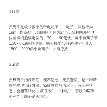
4 疗效
负离子是粒径很小的带电粒子——电子，其粒径为
1nm（即ioA），细胞膜间隙为2nm，细胞内外的电
位差即细胞膜电位为。70——90毫伏。每个负离子带
1,56×l0-19库伦电量。病人接受45分钟治疗可吸入
1500～2000亿个负离子，才有疗效。
5 后语
负氧离子治疗癌症，无不适感，无后遗症。是一种新
颖的物理治疗方法。癌症在自然情况下，有三种状
态，会相互转化，即“生长”、 “休眠”、 “消失”o应因
势利导，顺势消灭病灶。