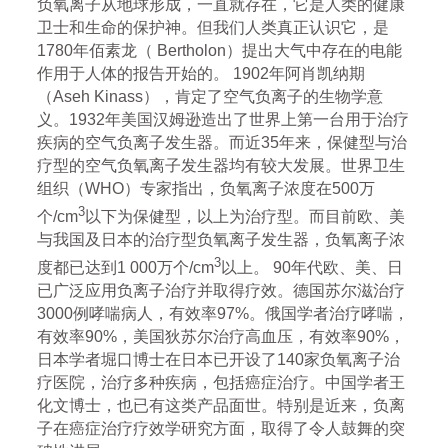
负氧离子从地球形成，一直就存在，它是人类的健康
卫士和生命的保护神。但我们人类真正认识它，是
1780年佰素龙（ Bertholon）提出大气中存在的电能
作用于人体的报告开始的。 1902年阿肖凯纳期
（Aseh Kinass），肯定了空气负离子的生物学意
义。1932年美国汉姆逊造出了世界上第一台用于治疗
疾病的空气负离子发生器。而近35年来，保健型与治
疗型的空气负氧离子发生器均有较大发展。世界卫生
组织（WHO）专家指出，负氧离子浓度在500万
3
个/cm
以下为保健型，以上为治疗型。而目前欧、美
与我国及日本的治疗型负氧离子发生器，负氧离子浓
3
度都已达到1 000万个/cm
以上。 90年代欧、美、日
已广泛应用负离子治疗并取得疗效。德国苏尔滋治疗
3000例哮喘病人，有效率97%。俄国学者治疗哮喘，
有效率90%，美国狄苏尔治疗高血压，有效率90%，
日本学者堀口博士在日本已开设了140家负氧离子治
疗医院，治疗多种疾病，包括癌症治疗。中国学者王
化文博士，也已有这类产品面世。特别是近来，负离
子在癌症治疗疗效学研究方面，取得了令人鼓舞的突