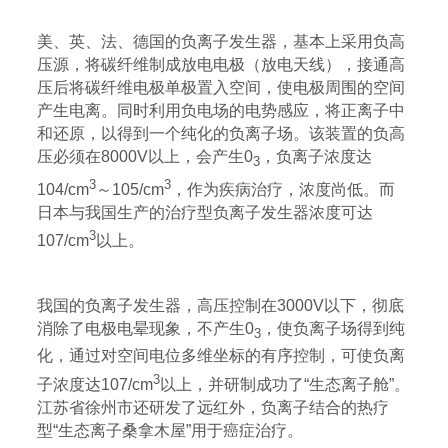
美、英、法、德国的负离子发生器，基本上采用负高
压源，将碳纤维制成放电电极（放电天线），接通高
压后将碳纤维电极单极置入空间，使电极周围的空间
产生电离。同时利用负电场的电势感应，将正离子中
和还原，以得到一个纯化的负离子场。该装置的负高
压必须在8000V以上，会产生0
，负离子浓度达
3
3
3
104/cm
～105/cm
，作为疾病治疗，浓度尚低。而
日本与我国生产的治疗型负离子发生器浓度可达
3
107/cm
以上。
我国的负离子发生器，高压控制在3000V以下，彻底
消除了电极电晕现象，不产生0
，使负离子场得到纯
3
化，通过对空间电位多维坐标的有序控制，可使负离
3
子浓度达107/cm
以上，并研制成功了“生态离子舱”。
江苏省徐州市还研发了远红外，负离子结合的热疗
型“生态离子桑拿木屋”用于癌症治疗。