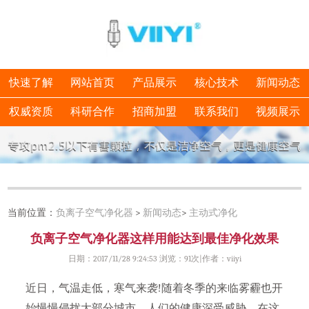
快速了解
网站首页
产品展示
核心技术
新闻动态
权威资质
科研合作
招商加盟
联系我们
视频展示
当前位置：
负离子空气净化器
>
新闻动态
>
主动式净化
负离子空气净化器这样用能达到最佳净化效果
日期：2017/11/28 9:24:53 浏览：
91次|作者：viiyi
近日，气温走低，寒气来袭!随着冬季的来临雾霾也开
始慢慢侵扰大部分城市，人们的健康深受威胁。在这