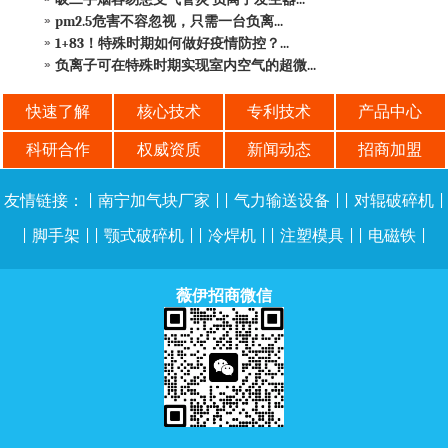
pm2.5危害不容忽视，只需一台负离...
1+83！特殊时期如何做好疫情防控？...
负离子可在特殊时期实现室内空气的超微...
快速了解
核心技术
专利技术
产品中心
科研合作
权威资质
新闻动态
招商加盟
友情链接：
|
南宁加气块厂家
| |
气力输送设备
| |
对辊破碎机
|
|
脚手架
| |
颚式破碎机
| |
冷焊机
| |
注塑模具
| |
电磁铁
|
薇伊招商微信