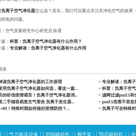
用
负离子空气净化器
怎么选？其实，我们可以重点关注其净化空气的效果
与耗电的问题。
者：空气质量研究中心研究员 陈霄
一篇：
科普：负离子空气净化器有什么作用？
一篇：
专业解读：负离子空气净化器有什么作用
阅读
解读负离子空气净化器的工作原理
专业解读：负离子
家用负离子空气净化器如何选，看这一篇...
科普：负离子空气
切勿听信疫情谣言！负离子空气净化器消...
滤网过滤pm2.5和负
吸二手烟容易患支气管炎 负离子发生器...
pm2.5危害不容忽
1+83！特殊时期如何做好疫情防控？...
负离子可在特殊时期
家
| |
气力输送设备
| |
对辊破碎机
| |
脚手架
| |
颚式破碎机
| |
冷