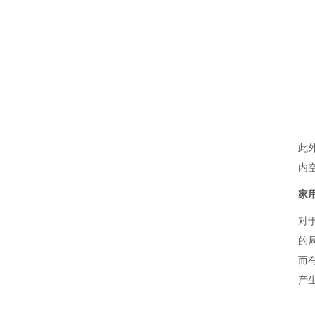
此
内
家
对
的
而
产