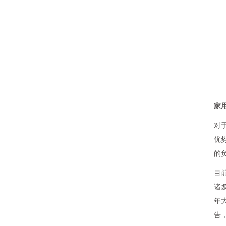
家
对
优
的
目
诸
年
告，