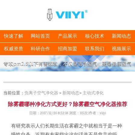
快速了解
网站首页
产品展示
核心技术
新闻动态
权威资质
科研合作
招商加盟
联系我们
视频展示
当前位置：
负离子空气净化器
>
新闻动态
>
主动式净化
除雾霾哪种净化方式更好？除雾霾空气净化器推荐
日期：2017/12/20 8:52:18 浏览：
115次|作者：viiyi
有研究表示人们长期生活在雾霾之中就相当于是一种
慢性自杀，近期有专家指出这句话并不是危言耸听，