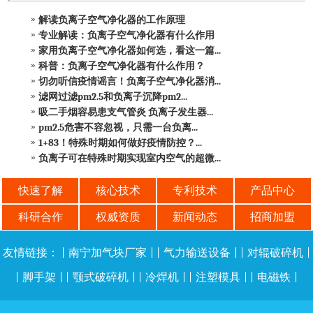
解读负离子空气净化器的工作原理
专业解读：负离子空气净化器有什么作用
家用负离子空气净化器如何选，看这一篇...
科普：负离子空气净化器有什么作用？
切勿听信疫情谣言！负离子空气净化器消...
滤网过滤pm2.5和负离子沉降pm2...
吸二手烟容易患支气管炎 负离子发生器...
pm2.5危害不容忽视，只需一台负离...
1+83！特殊时期如何做好疫情防控？...
负离子可在特殊时期实现室内空气的超微...
快速了解
核心技术
专利技术
产品中心
科研合作
权威资质
新闻动态
招商加盟
友情链接：
|
南宁加气块厂家
| |
气力输送设备
| |
对辊破碎机
|
|
脚手架
| |
颚式破碎机
| |
冷焊机
| |
注塑模具
| |
电磁铁
|