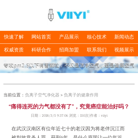
快速了解
网站首页
产品展示
核心技术
新闻动态
权威资质
科研合作
招商加盟
联系我们
视频展示
当前位置：
负离子空气净化器
>
负离子的健康作用
“痛得连死的力气都没有了”，究竟癌症能治好吗？
日期：2018/3/5 9:37:06 浏览：
150次|作者：viiyi
在武汉汉南区有位年近七十的老汉因为将老伴沉江而
被判故意杀人罪，获刑4年。是什么原因让一位年近