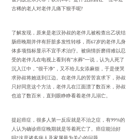
古稀的老人对老伴儿痛下狠手呢?
了解发现，原来是老汉孙叔的老伴儿被检查出乙状结
肠癌晚期并伴有肝脏多发性转移，而67岁的老伴儿身
体多项指标显示不宜手术治疗。被病情折磨得难以忍
受的老伴儿在电视上看到有“水葬”一说，认为人死了
沉入江中，“很干净”，又不给儿女添麻烦，于是便哭
求孙叔将她送到江边。在老伴儿的苦苦哀求下，孙叔
只好同意这个方法，老伴儿在江面漂了数百米，孙叔
也追了数百米，直到眼睁睁看着老伴儿溺亡。
提起癌症，很多人第一反应就是不治之症，有99%的
人认为确诊癌症晚期就是等着死亡了。癌症能治好
吗?这是诸多病人及家属最为关心的问题。