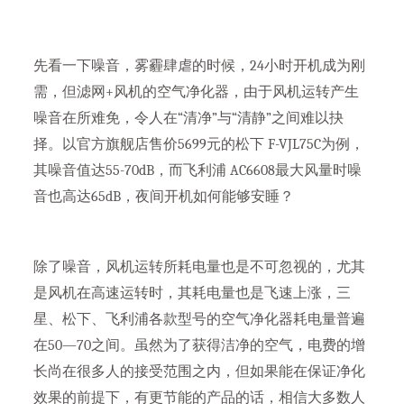
先看一下噪音，雾霾肆虐的时候，24小时开机成为刚
需，但滤网+风机的空气净化器，由于风机运转产生
噪音在所难免，令人在“清净”与“清静”之间难以抉
择。以官方旗舰店售价5699元的松下 F-VJL75C为例，
其噪音值达55-70dB，而飞利浦 AC6608最大风量时噪
音也高达65dB，夜间开机如何能够安睡？
除了噪音，风机运转所耗电量也是不可忽视的，尤其
是风机在高速运转时，其耗电量也是飞速上涨，三
星、松下、飞利浦各款型号的空气净化器耗电量普遍
在50—70之间。虽然为了获得洁净的空气，电费的增
长尚在很多人的接受范围之内，但如果能在保证净化
效果的前提下，有更节能的产品的话，相信大多数人