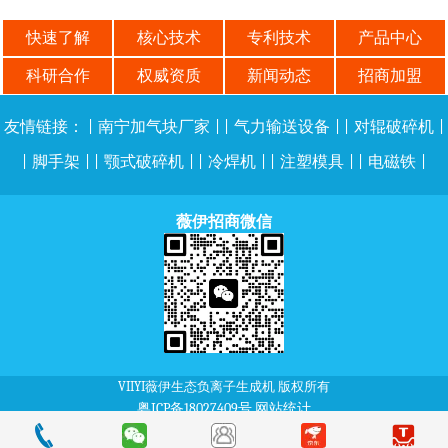
快速了解
核心技术
专利技术
产品中心
科研合作
权威资质
新闻动态
招商加盟
友情链接：
|
南宁加气块厂家
| |
气力输送设备
| |
对辊破碎机
|
|
脚手架
| |
颚式破碎机
| |
冷焊机
| |
注塑模具
| |
电磁铁
|
薇伊招商微信
VIIYI薇伊生态负离子生成机 版权所有
粤ICP备18027409号
网站统计
本站部分内容、图片及字体来自互联网免费资源，如有侵权请告知删除。