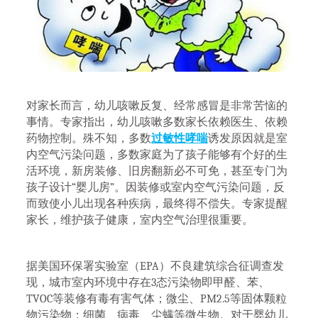
对家长而言，幼儿咳嗽反复、经常感冒是非常苦恼的
事情。专家指出，幼儿咳嗽多数家长依赖医生、依赖
药物控制。殊不知，多数
过敏性哮喘
诱发原因就是室
内空气污染问题，多数家庭为了孩子能够有个好的生
活环境，新房装修、旧房翻新必不可免，甚至专门为
孩子设计“婴儿房”。因装修或室内空气污染问题，反
而致使小儿出现各种疾病，最终得不偿失。专家提醒
家长，维护孩子健康，室内空气治理很重要。
据美国环保署实验室（EPA）不良建筑综合征调查发
现，城市室内环境中存在3态污染物即甲醛、苯、
TVOC等装修有毒有害气体；微尘、PM2.5等固体颗粒
物污染物；细菌、病毒、尘螨等微生物。对于婴幼儿