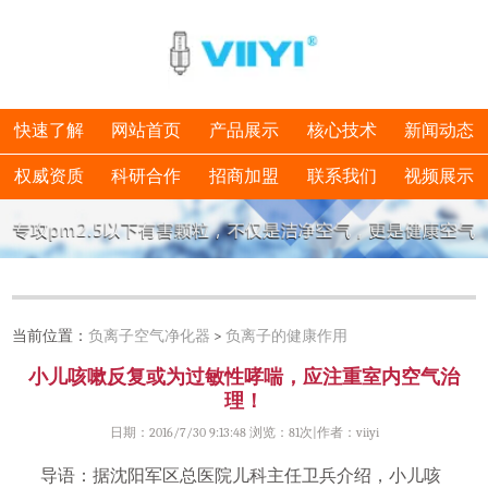
快速了解
网站首页
产品展示
核心技术
新闻动态
权威资质
科研合作
招商加盟
联系我们
视频展示
当前位置：
负离子空气净化器
>
负离子的健康作用
小儿咳嗽反复或为过敏性哮喘，应注重室内空气治
理！
日期：2016/7/30 9:13:48 浏览：
81次|作者：viiyi
导语：据沈阳军区总医院儿科主任卫兵介绍，小儿咳