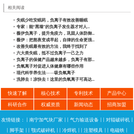
相关阅读
失眠少吃安眠药，负离子有效改善睡眠
专家：能“黑墙”的负离子发生器才对人...
薇伊负离子，提升免疫力，巩固人体防御...
薇伊：把熬夜变成早起，自律的生命更强...
改善失眠最有效的方法，我终于找到了
六大类失眠，抵不过负离子一己之力
负离子的保健产品越来越多，负离子有那...
负氧离子对促进人体健康有哪些作用
现代科学养生法——吸负氧离子
洗肺去！凉快去！这里的负氧离子可高达...
快速了解
核心技术
专利技术
产品中心
科研合作
权威资质
新闻动态
招商加盟
友情链接：
|
南宁加气块厂家
| |
气力输送设备
| |
对辊破碎机
|
|
脚手架
| |
颚式破碎机
| |
冷焊机
| |
注塑模具
| |
电磁铁
|