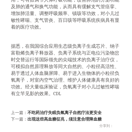
用，可有效调节人体呼吸功能，改善肺泡的分泌功能
及肺的通气和换气功能，从而具有缓解支气管痉挛、
增加肺活量、调整呼吸频率、镇咳等功效，对小儿过
敏性哮喘、支气管炎、百日咳等呼吸系统疾病具有显
着的医疗功效。
据悉，在我国综合应用生态级负离子生成芯片、纳子
富勒烯负离子释放器、负离子系统与正电位污染物岔
时交替运行等国际领先的尖端技术的负离子治疗仪，
可模拟自然原理释放等同大自然的、小粒径高活性、
易于透过人体血脑屏障、易于进入生物体的小粒径负
氧离子，对室内空气治理、维护人体健康具有良好的
功效。经大量临床验证，负氧离子对小儿过敏性哮喘
有立竿见影的效果。CDL
上一篇：
不吃药治疗失眠负氧离子自然疗法更安全
下一篇：
出现这些高血糖征兆，须注意合理降血糖
分享到：